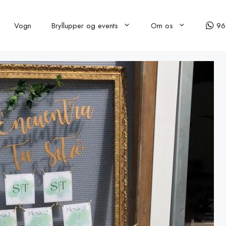
Vogn
Bryllupper og events
Om os
96