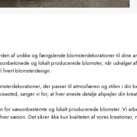
verden af unikke og fængslende blomsterdekorationer til dine 
onbetonede og lokalt producerede blomster, når udvalget af bl
til hvert blomsterdesign.
sterdekorationer, der passer til atmosfæren og stilen i din 
spisested, sørger vi for, at hver eneste detalje afspejler din kreat
ssion for sæsonbestemte og lokalt producerede blomster. Vi a
l hver sæson. Det sikrer ikke kun kvaliteten af vores kreatione