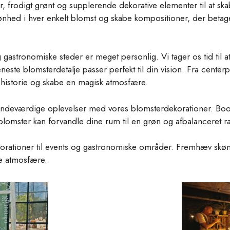
, frodigt grønt og supplerende dekorative elementer til at sk
nhed i hver enkelt blomst og skabe kompositioner, der betager
 gastronomiske steder er meget personlig. Vi tager os tid til
este blomsterdetalje passer perfekt til din vision. Fra centerp
n historie og skabe en magisk atmosfære.
indeværdige oplevelser med vores blomsterdekorationer. Book 
 blomster kan forvandle dine rum til en grøn og afbalanceret 
orationer til events og gastronomiske områder. Fremhæv skønh
e atmosfære.