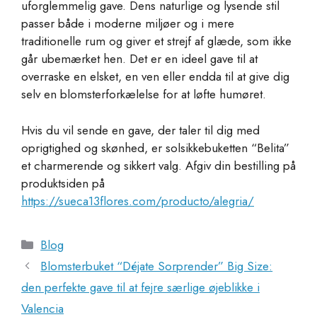
uforglemmelig gave. Dens naturlige og lysende stil
passer både i moderne miljøer og i mere
traditionelle rum og giver et strejf af glæde, som ikke
går ubemærket hen. Det er en ideel gave til at
overraske en elsket, en ven eller endda til at give dig
selv en blomsterforkælelse for at løfte humøret.
Hvis du vil sende en gave, der taler til dig med
oprigtighed og skønhed, er solsikkebuketten “Belita”
et charmerende og sikkert valg. Afgiv din bestilling på
produktsiden på
https://sueca13flores.com/producto/alegria/
Kategorier
Blog
Blomsterbuket “Déjate Sorprender” Big Size:
den perfekte gave til at fejre særlige øjeblikke i
Valencia