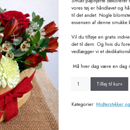
Smukt paphjerte dekoreret 
vores tøj er håndlavet og hå
til det andet.
Nogle blomste
essensen af denne smukke b
Vil du tilføje en gratis indv
det til dem.
Og hvis du fore
vedlægger vi et dedikations
Må hver dag være en dag m
Corazón
Tilføj til kurv
en
Rojo
"True
Kategorier:
Midterstykker o
Love"
antal