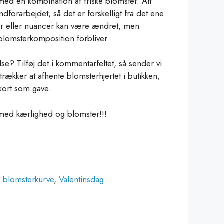
med en kombination af friske blomster.
Alt
ndforarbejdet, så det er forskelligt fra det ene
r eller nuancer kan være ændret, men
lomsterkomposition forbliver.
ielse?
Tilføj det i kommentarfeltet, så sender vi
trækker at afhente blomsterhjertet i butikken,
kort som gave.
ed kærlighed og blomster!!!
g blomsterkurve
,
Valentinsdag