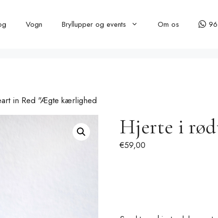
og
Vogn
Bryllupper og events
Om os
96
art in Red "Ægte kærlighed
Hjerte i rø
€
59,00