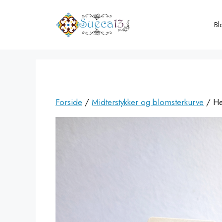
Hop
til
Bl
indhold
Forside
/
Midterstykker og blomsterkurve
/ He