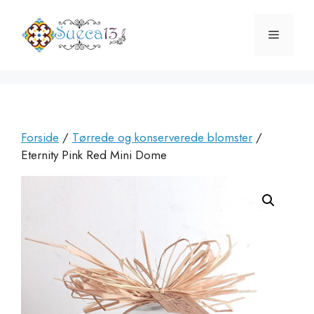
Hop
til
Menu
indhold
Forside
/
Tørrede og konserverede blomster
/
Eternity Pink Red Mini Dome