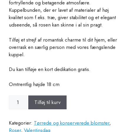
fortryllende og betagende atmosfære.
Kuppelbunden, der er lavet af materialer af høj
kvalitet som f.eks. træ, giver stabilitet og et elegant
udseende, så rosen kan skinne i al sin pragt.
Tilføj et strejf af romantisk charme til dit hjem, eller
overrask en særlig person med vores fængslende
kuppel.
Du kan tilføje en kort dedikation gratis.
Omtrentlig højde 18 cm
Mini
Tilføj til kurv
Cupula
Rosa
Roja
Kategorier:
Tørrede og konserverede blomster
,
Eternity
Roser
,
Valentinsdag