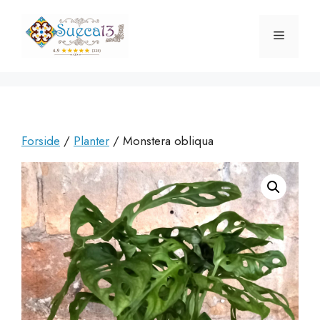
Hop
til
Menu
indhold
Forside
/
Planter
/ Monstera obliqua