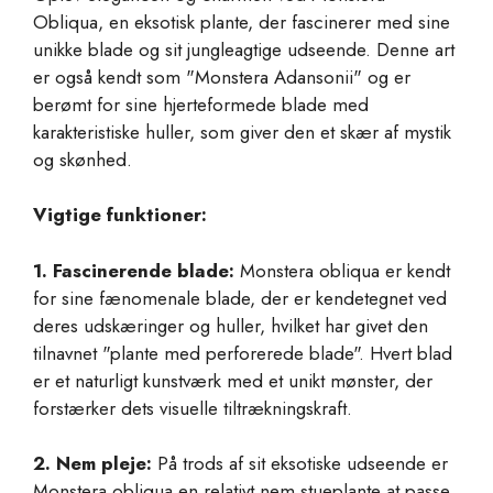
Obliqua, en eksotisk plante, der fascinerer med sine
unikke blade og sit jungleagtige udseende. Denne art
er også kendt som "Monstera Adansonii" og er
berømt for sine hjerteformede blade med
karakteristiske huller, som giver den et skær af mystik
og skønhed.
Vigtige funktioner:
1. Fascinerende blade:
Monstera obliqua er kendt
for sine fænomenale blade, der er kendetegnet ved
deres udskæringer og huller, hvilket har givet den
tilnavnet "plante med perforerede blade". Hvert blad
er et naturligt kunstværk med et unikt mønster, der
forstærker dets visuelle tiltrækningskraft.
2. Nem pleje:
På trods af sit eksotiske udseende er
Monstera obliqua en relativt nem stueplante at passe.