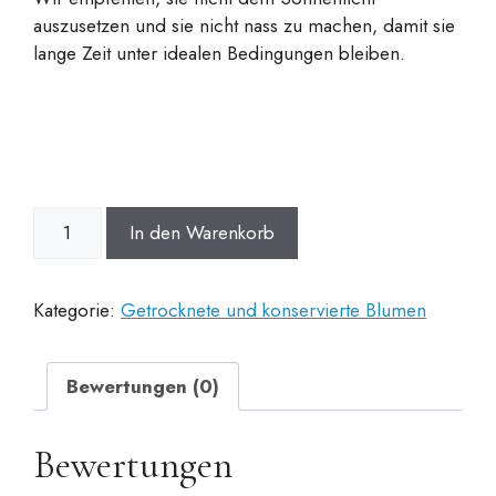
auszusetzen und sie nicht nass zu machen, damit sie
lange Zeit unter idealen Bedingungen bleiben.
Ramilletes
In den Warenkorb
de
flor
preservada
Kategorie:
Getrocknete und konservierte Blumen
y
seca
Menge
Bewertungen (0)
Bewertungen