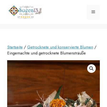
Zum
Inhalt
Menü
springen
Startseite
/
Getrocknete und konservierte Blumen
/
Eingemachte und getrocknete Blumensträuße