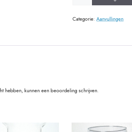
Regalo
40
aantal
Categorie:
Aanvullingen
cht hebben, kunnen een beoordeling schrijven.