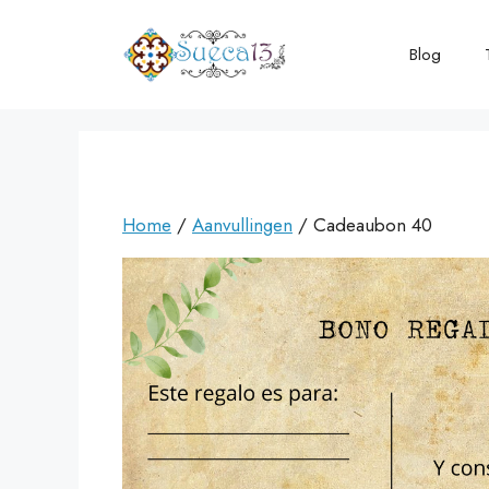
Ga
naar
Blog
de
inhoud
Home
/
Aanvullingen
/ Cadeaubon 40