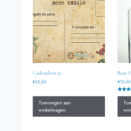
Cadeaubon 25
Baas V
€
25,00
€
12,00
Gewaar
d
Toevoegen aan
Toe
5.00
uit 5
winkelwagen
win