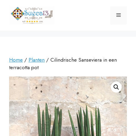
Ga
naar
Menu
de
inhoud
Home
/
Planten
/ Cilindrische Sanseviera in een
terracotta pot