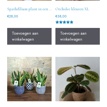
Spathifilium plant in een keramische pot
Orchidee kleuren XL
€
28,00
€
38,00
Gewaardeer
d
Toevoegen aan
Toevoegen aan
5.00
uit 5
winkelwagen
winkelwagen