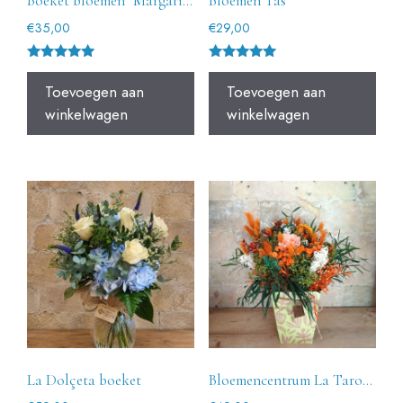
Boeket bloemen "Margarida
Bloemen Tas
€
35,00
€
29,00
Gewaardeer
Gewaardeer
d
d
Toevoegen aan
Toevoegen aan
5.00
5.00
uit 5
uit 5
winkelwagen
winkelwagen
La Dolçeta boeket
Bloemencentrum La Taronja