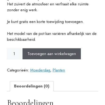
Het zuivert de atmosfeer en verfraait elke ruimte
zonder enig werk.
Je kunt gratis een korte toewijding toevoegen.
Het model van de pot kan variëren afhankelijk van de
beschikbaarheid.
Sanseviera
Toevoegen aan winkelwagen
en
Maceta
cerámica
Categorieën:
Moederdag
,
Planten
aantal
Beoordelingen (0)
Beoordelingen