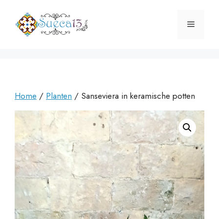
Ga
naar
Menu
de
inhoud
Home
/
Planten
/ Sanseviera in keramische potten