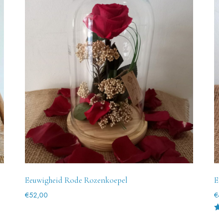
Eeuwigheid Rode Rozenkoepel
E
€
52,00
€
G