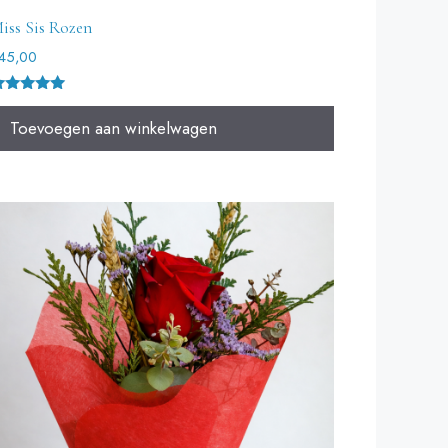
iss Sis Rozen
45,00
ewaardeer
Toevoegen aan winkelwagen
.00
it 5