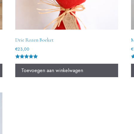
Drie Rozen Boeket
M
€
23,00
€
Gewaardeer
G
d
d
Toevoegen aan winkelwagen
5.00
5
uit 5
u