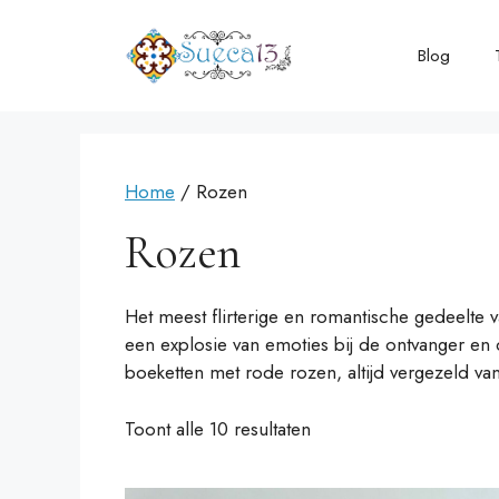
Ga
naar
Blog
de
inhoud
Home
/ Rozen
Rozen
Het meest flirterige en romantische gedeelte 
een explosie van emoties bij de ontvanger e
boeketten met rode rozen, altijd vergezeld va
Toont alle 10 resultaten