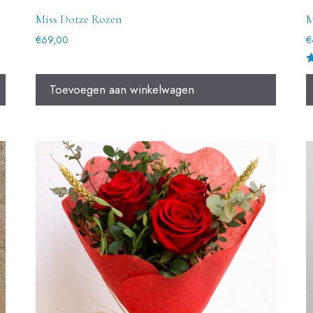
Miss Dotze Rozen
M
€
69,00
€
G
d
Toevoegen aan winkelwagen
5
u