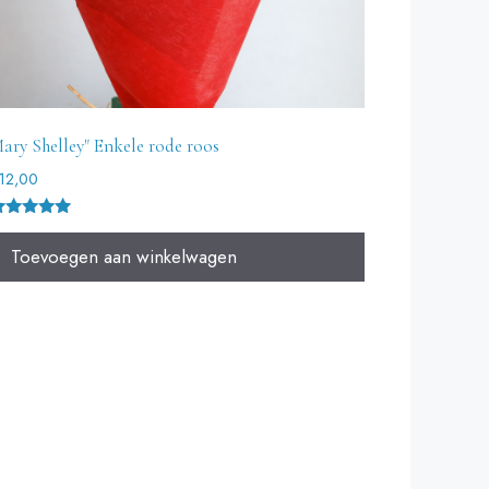
ary Shelley" Enkele rode roos
12,00
ewaardeer
Toevoegen aan winkelwagen
.00
it 5