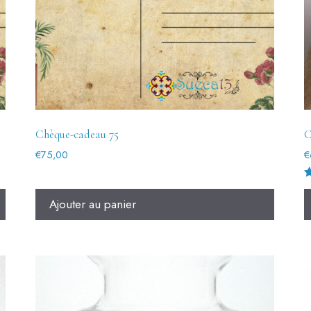
Chèque-cadeau 75
C
€
75,00
€
N
5
Ajouter au panier
s