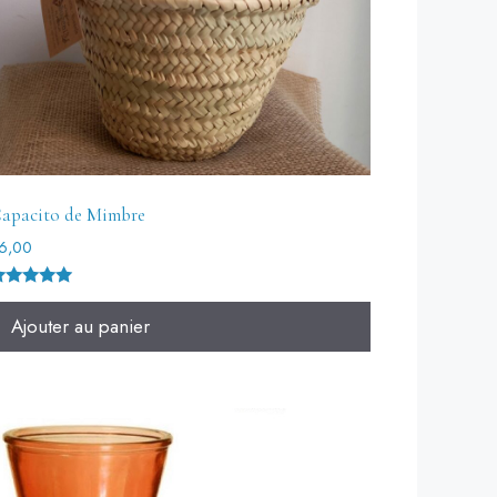
apacito de Mimbre
6,00
ote
.00
Ajouter au panier
ur 5