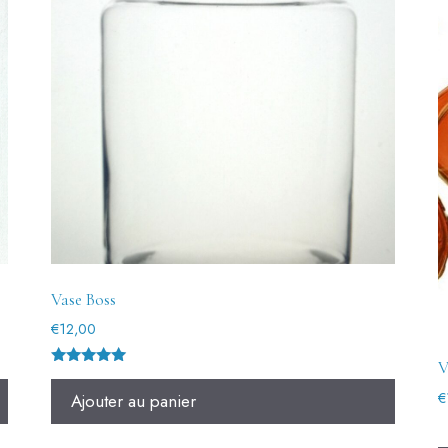
Vase Boss
€
12,00
V
Note
5.00
€
Ajouter au panier
sur 5