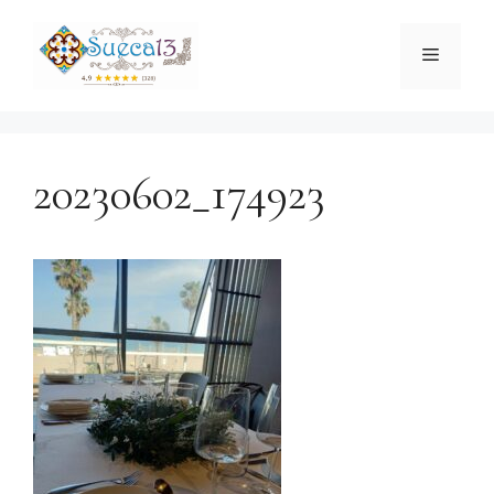
Aller
au
Menu
contenu
20230602_174923