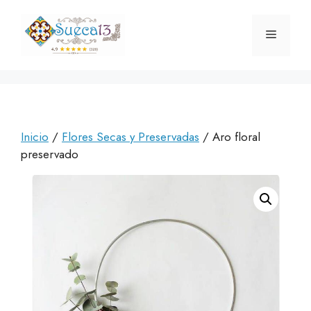
Saltar
al
Menú
contenido
Inicio
/
Flores Secas y Preservadas
/ Aro floral
preservado