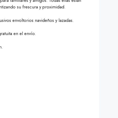
 para familiares y amigos.
Todas ellas están
antizando su frescura y proximidad.
sivos envoltorios navideños y lazadas.
atuita en el envío.
m.