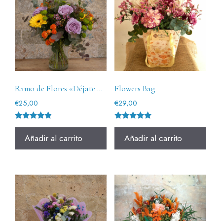
Ramo de Flores «Déjate Sorprender» Tamaño Pequeño
Flowers Bag
€
25,00
€
29,00
Valorado
Valorado
con
con
Añadir al carrito
Añadir al carrito
4.67
5.00
de 5
de 5