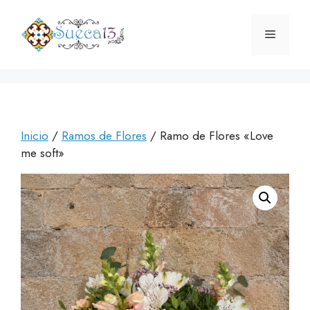
Saltar
al
Menú
contenido
Inicio
/
Ramos de Flores
/ Ramo de Flores «Love
me soft»