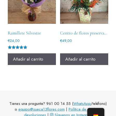
Ramillete Silvestre
Centro de flores preservadas La Taronja
€
24,00
€
49,00
Valorado
con
Añadir al carrito
Añadir al carrito
5.00
de 5
Tienes una pregunta? 961 00 14 55 (
WhatsApp
/teléfono)
o
equipo@sueca13flores.com
|
Política de envíos y
devoluciones
|
Síguenos en Instagram