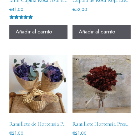
Mini Cupula Rosa Azul Eternity
Cúpula de Rosa Roja Eternity
€
41,00
€
52,00
Valorado
con
Añadir al carrito
Añadir al carrito
5.00
de 5
Ramillete de Hortensia Preservada Lilith
Ramillete Hortensia Preservada Granate
€
21,00
€
21,00