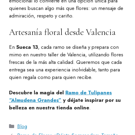
emocional lo convierte en una opción única para
quienes buscan algo más que flores: un mensaje de
admiración, respeto y cariño.
Artesanía floral desde Valencia
En
Sueca 13
, cada ramo se diseña y prepara con
mimo en nuestro taller de Valencia, utilizando flores
frescas de la más alta calidad. Queremos que cada
entrega sea una experiencia inolvidable, tanto para
quien regala como para quien recibe.
Descubre la magia del
Ramo de Tulipanes
“Almudena Grandes”
y déjate inspirar por su
belleza en nuestra tienda online
.
Categorías
Blog