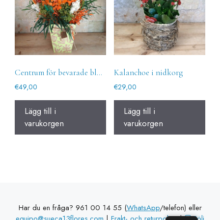
Centrum för bevarade blommor La Taronja
Kalanchoe i nidkorg
€
49,00
€
29,00
Lägg till i
Lägg till i
varukorgen
varukorgen
Har du en fråga? 961 00 14 55 (
WhatsApp
/telefon) eller
equipo@sueca13flores.com
|
Frakt- och returpolicy
|
Följ