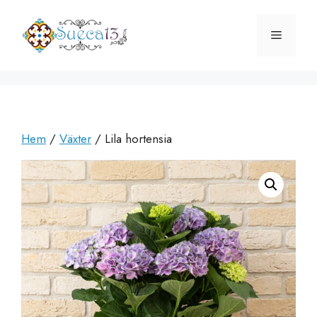
Hoppa
till
Meny
innehåll
Hem
/
Växter
/ Lila hortensia