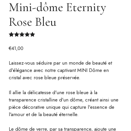
Mini-dôme Eternity
Rose Bleu
Noté
1
5.00
sur 5
€
41,00
basé sur
notation
client
Laissez-vous séduire par un monde de beauté et
d'élégance avec notre captivant MINI Dôme en
cristal avec rose bleue préservée.
Il allie la délicatesse d'une rose bleue à la
transparence cristalline d'un dôme, créant ainsi une
pièce décorative unique qui capture l'essence de
l'amour et de la beauté éternelle.
Le dôme de verre, par sa transparence, ajoute une