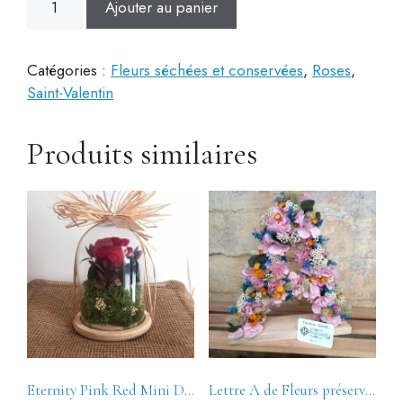
Ajouter au panier
de
Mini
Cupula
Catégories :
Fleurs séchées et conservées
,
Roses
,
Rosa
Saint-Valentin
Azul
Eternity
Produits similaires
Eternity Pink Red Mini Dome
Lettre A de Fleurs préservées