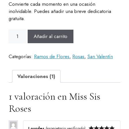
Convierte cada momento en una ocasión
inolvidable.
Puedes añadir una breve dedicatoria
gratuita.
Miss
Añadir al carrito
Sis
Roses
cantidad
Categorías:
Ramos de Flores
,
Rosas
,
San Valentín
Valoraciones (1)
1 valoración en
Miss Sis
Roses
Lourdes
(propietario verificado)