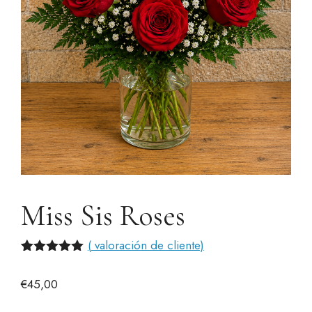
Miss Sis Roses
(
valoración de cliente)
Valorado
1
con
5.00
€
45,00
de 5 en
base a
valoración