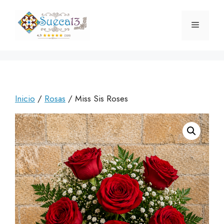
Saltar
al
Menú
contenido
Inicio
/
Rosas
/ Miss Sis Roses