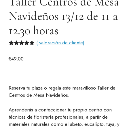
Taller Centros de Mesa
Navideños 13/12 de 11 a
12.30 horas
(
valoración de cliente)
Valorado
1
con
5.00
€
49,00
de 5 en
base a
valoración
de un
cliente
Reserva tu plaza o regala este maravilloso Taller de
Centros de Mesa Navideños.
Aprenderás a confeccionar tu propio centro con
técnicas de floristería profesionales, a partir de
materiales naturales como el abeto, eucalipto, tuya, y